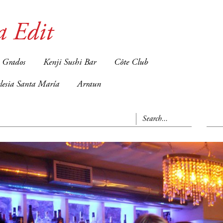
a Edit
 Grados
Kenji Sushi Bar
Côte Club
glesia Santa María
Arraun