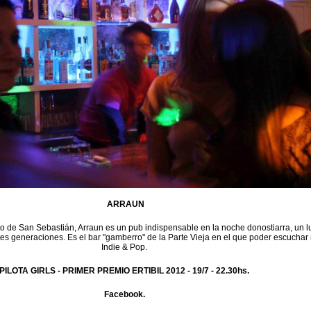
ARRAUN
to de San Sebastián, Arraun es un pub indispensable en la noche donostiarra, un l
tes generaciones. Es el bar "gamberro" de la Parte Vieja en el que poder escuchar
Indie & Pop.
PILOTA GIRLS - PRIMER PREMIO ERTIBIL 2012 -
19/7 - 22.30hs.
Facebook.