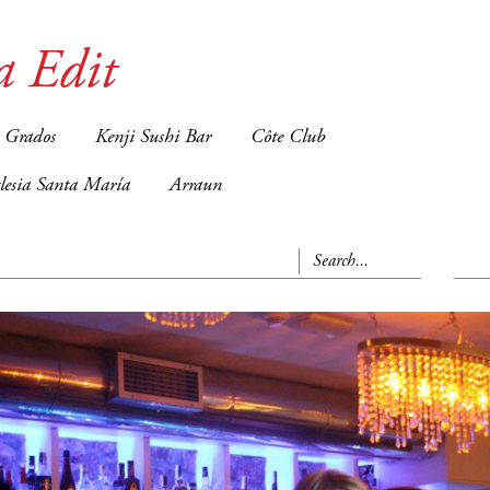
a Edit
 Grados
Kenji Sushi Bar
Côte Club
glesia Santa María
Arraun