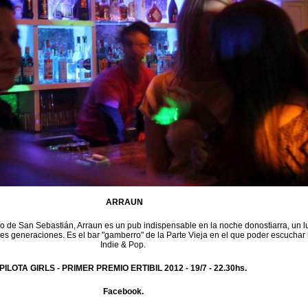
ARRAUN
to de San Sebastián, Arraun es un pub indispensable en la noche donostiarra, un l
tes generaciones. Es el bar "gamberro" de la Parte Vieja en el que poder escuchar
Indie & Pop.
PILOTA GIRLS - PRIMER PREMIO ERTIBIL 2012 -
19/7 - 22.30hs.
Facebook.