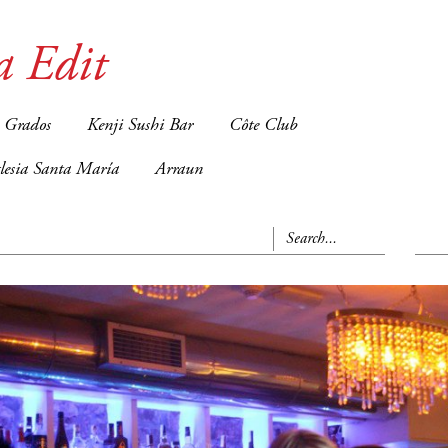
a Edit
 Grados
Kenji Sushi Bar
Côte Club
glesia Santa María
Arraun