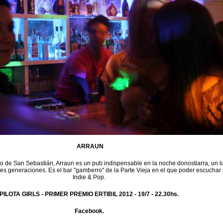
ARRAUN
to de San Sebastián, Arraun es un pub indispensable en la noche donostiarra, un l
tes generaciones. Es el bar "gamberro" de la Parte Vieja en el que poder escuchar
Indie & Pop.
PILOTA GIRLS - PRIMER PREMIO ERTIBIL 2012 -
19/7 - 22.30hs.
Facebook.