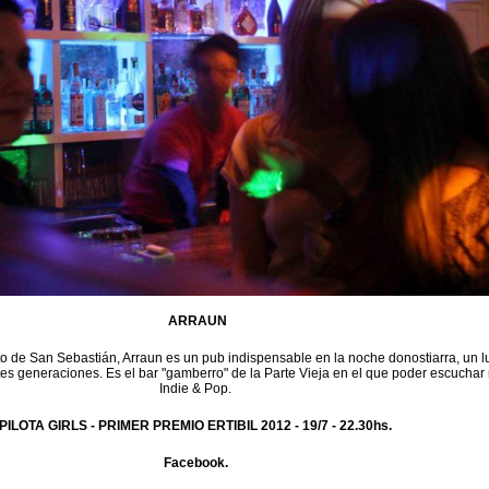
ARRAUN
to de San Sebastián, Arraun es un pub indispensable en la noche donostiarra, un l
tes generaciones. Es el bar "gamberro" de la Parte Vieja en el que poder escuchar
Indie & Pop.
PILOTA GIRLS - PRIMER PREMIO ERTIBIL 2012 -
19/7 - 22.30hs.
Facebook.