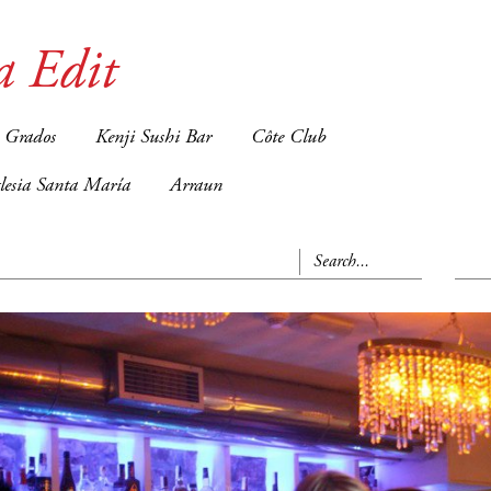
a Edit
 Grados
Kenji Sushi Bar
Côte Club
glesia Santa María
Arraun