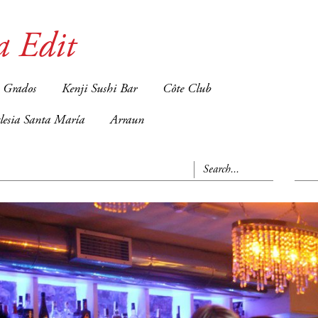
a Edit
 Grados
Kenji Sushi Bar
Côte Club
glesia Santa María
Arraun