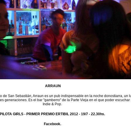
ARRAUN
to de San Sebastián, Arraun es un pub indispensable en la noche donostiarra, un l
tes generaciones. Es el bar "gamberro" de la Parte Vieja en el que poder escuchar
Indie & Pop.
PILOTA GIRLS - PRIMER PREMIO ERTIBIL 2012 -
19/7 - 22.30hs.
Facebook.