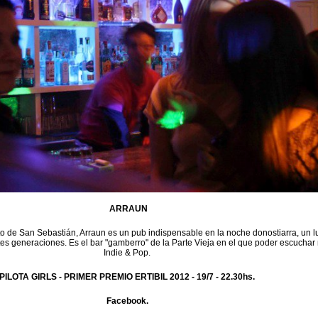
ARRAUN
to de San Sebastián, Arraun es un pub indispensable en la noche donostiarra, un l
tes generaciones. Es el bar "gamberro" de la Parte Vieja en el que poder escuchar
Indie & Pop.
PILOTA GIRLS - PRIMER PREMIO ERTIBIL 2012 -
19/7 - 22.30hs.
Facebook.