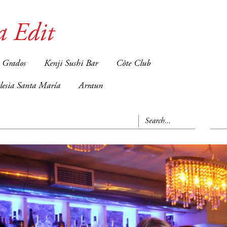
a Edit
 Grados
Kenji Sushi Bar
Côte Club
glesia Santa María
Arraun