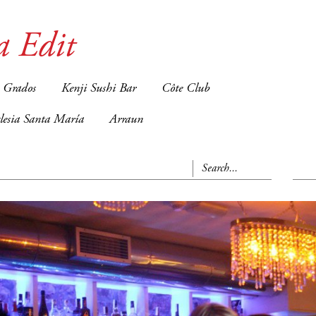
a Edit
 Grados
Kenji Sushi Bar
Côte Club
glesia Santa María
Arraun