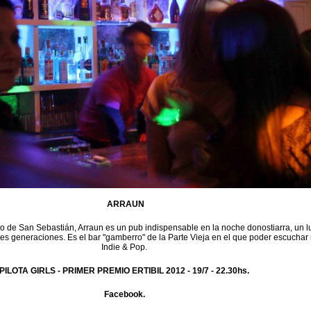
ARRAUN
to de San Sebastián, Arraun es un pub indispensable en la noche donostiarra, un l
tes generaciones. Es el bar "gamberro" de la Parte Vieja en el que poder escuchar
Indie & Pop.
PILOTA GIRLS - PRIMER PREMIO ERTIBIL 2012 -
19/7 - 22.30hs.
Facebook.