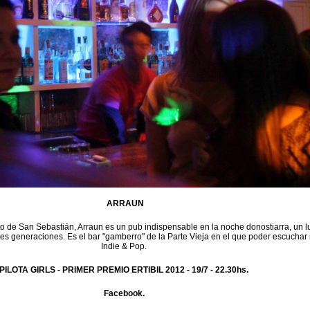
ARRAUN
to de San Sebastián, Arraun es un pub indispensable en la noche donostiarra, un l
tes generaciones. Es el bar "gamberro" de la Parte Vieja en el que poder escuchar
Indie & Pop.
PILOTA GIRLS - PRIMER PREMIO ERTIBIL 2012 -
19/7 - 22.30hs.
Facebook.