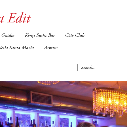
a Edit
 Grados
Kenji Sushi Bar
Côte Club
glesia Santa María
Arraun