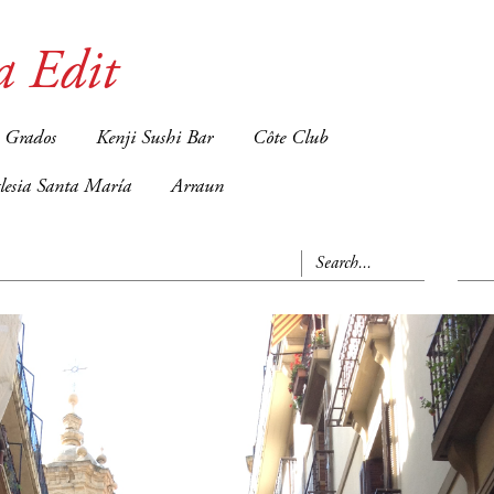
a Edit
 Grados
Kenji Sushi Bar
Côte Club
glesia Santa María
Arraun