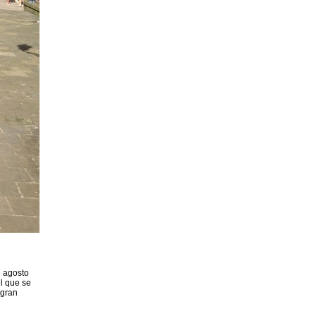
e agosto
l que se
 gran