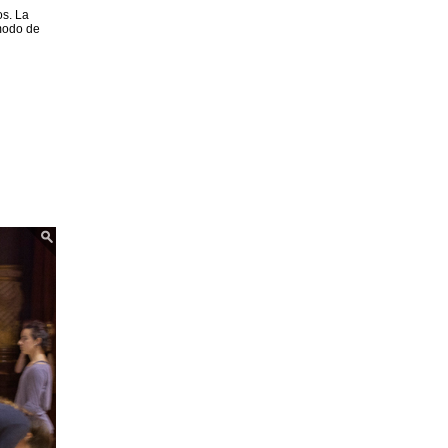
os. La
 modo de