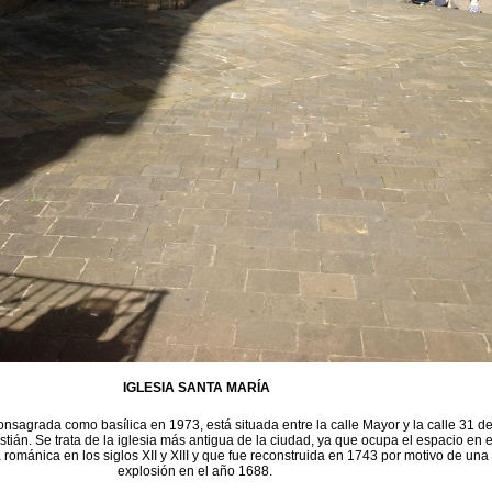
IGLESIA SANTA MARÍA
onsagrada como basílica en 1973, está situada entre la calle Mayor y la calle 31 d
ián. Se trata de la iglesia más antigua de la ciudad, ya que ocupa el espacio en e
 románica en los siglos XII y XIII y que fue reconstruida en 1743 por motivo de una
explosión en el año 1688.