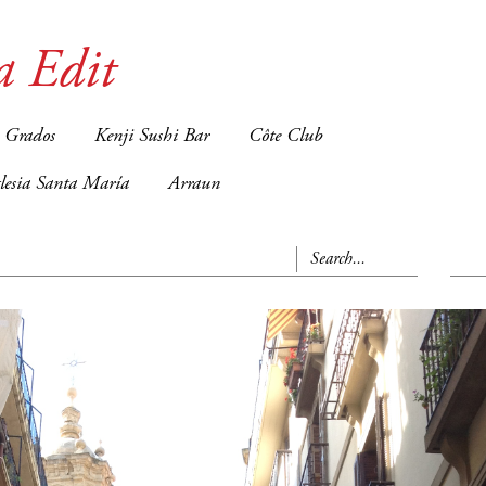
a Edit
 Grados
Kenji Sushi Bar
Côte Club
glesia Santa María
Arraun