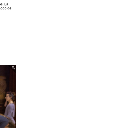
os. La
 modo de