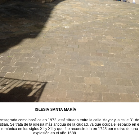
IGLESIA SANTA MARÍA
onsagrada como basílica en 1973, está situada entre la calle Mayor y la calle 31 d
ián. Se trata de la iglesia más antigua de la ciudad, ya que ocupa el espacio en e
 románica en los siglos XII y XIII y que fue reconstruida en 1743 por motivo de una
explosión en el año 1688.