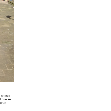
e agosto
l que se
 gran