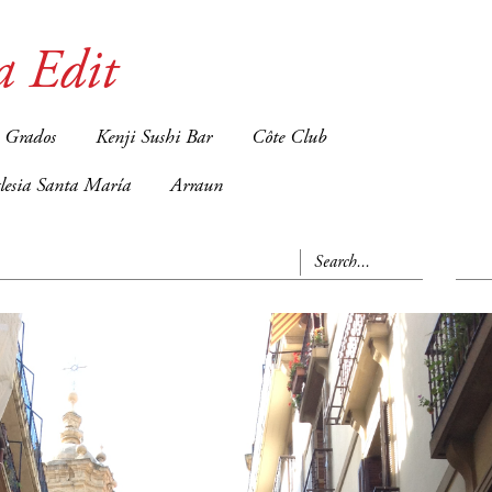
a Edit
 Grados
Kenji Sushi Bar
Côte Club
glesia Santa María
Arraun