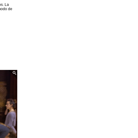
os. La
 modo de