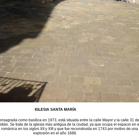
IGLESIA SANTA MARÍA
onsagrada como basílica en 1973, está situada entre la calle Mayor y la calle 31 d
ián. Se trata de la iglesia más antigua de la ciudad, ya que ocupa el espacio en e
 románica en los siglos XII y XIII y que fue reconstruida en 1743 por motivo de una
explosión en el año 1688.