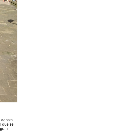
e agosto
l que se
 gran