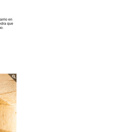
barrio en
iedra que
mo.