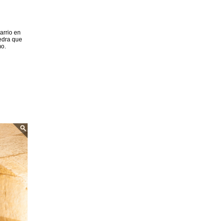
barrio en
iedra que
mo.