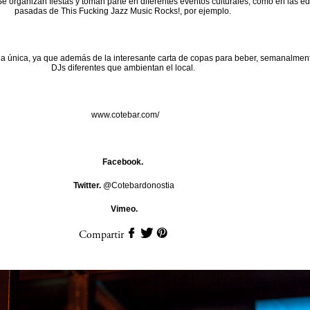
 Se organizan fiestas y toman parte en diferentes eventos culturales, como en las e
pasadas de This Fucking Jazz Music Rocks!, por ejemplo.
a única, ya que además de la interesante carta de copas para beber, semanalment
DJs diferentes que ambientan el local.
www.cotebar.com/
Facebook.
Twitter.
@Cotebardonostia
Vimeo.
Compartir