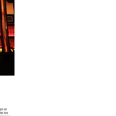
po el
de los