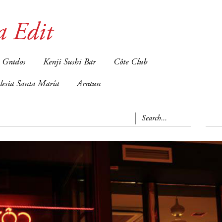
a Edit
 Grados
Kenji Sushi Bar
Côte Club
glesia Santa María
Arraun