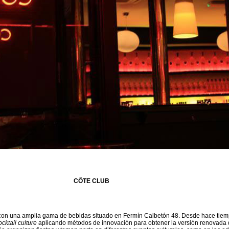
CÔTE CLUB
con una amplia gama de bebidas situado en Fermín Calbetón 48. Desde hace tiem
ocktail culture
aplicando métodos de innovación para obtener la versión renovada 