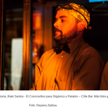
oria, Iñaki Santos - El Conccertino para Orgánico y Palabro – Côte Bar. Más fotos
Foto: Dayana Zaldua.