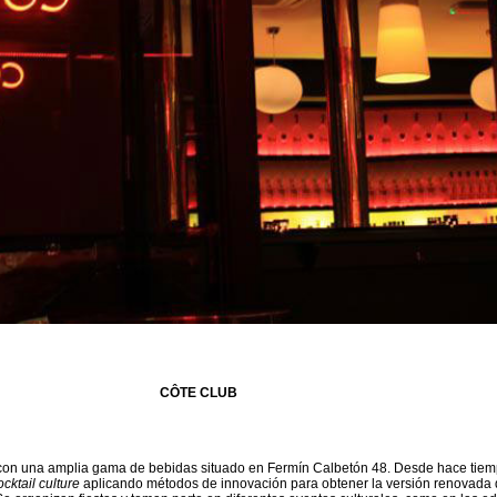
CÔTE CLUB
con una amplia gama de bebidas situado en Fermín Calbetón 48. Desde hace tiem
ocktail culture
aplicando métodos de innovación para obtener la versión renovada 