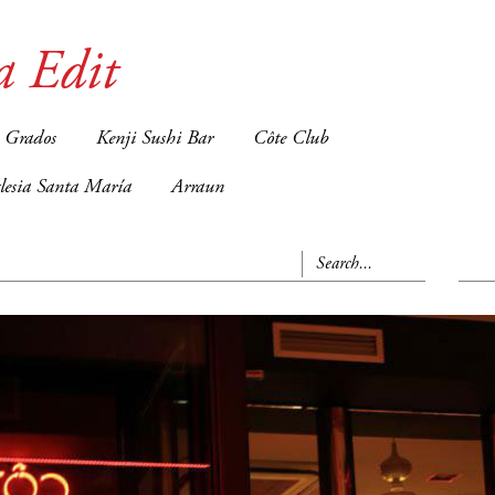
a Edit
 Grados
Kenji Sushi Bar
Côte Club
glesia Santa María
Arraun