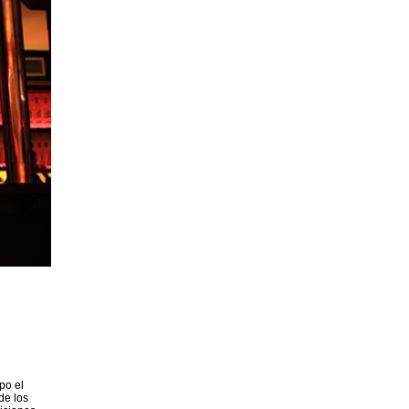
po el
de los