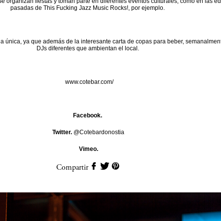
 Se organizan fiestas y toman parte en diferentes eventos culturales, como en las e
pasadas de This Fucking Jazz Music Rocks!, por ejemplo.
a única, ya que además de la interesante carta de copas para beber, semanalment
DJs diferentes que ambientan el local.
www.cotebar.com/
Facebook.
Twitter.
@Cotebardonostia
Vimeo.
Compartir