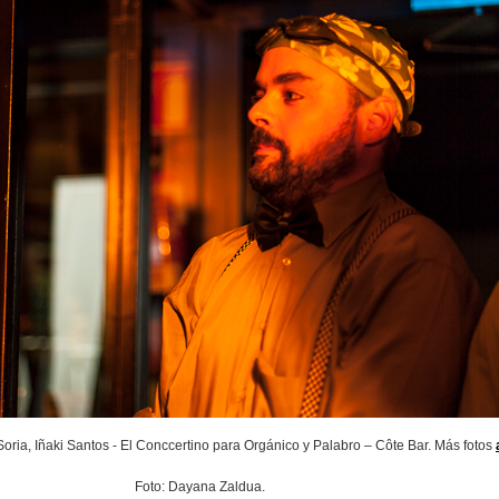
oria, Iñaki Santos - El Conccertino para Orgánico y Palabro – Côte Bar. Más fotos
Foto: Dayana Zaldua.