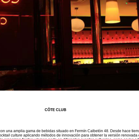
CÔTE CLUB
con una amplia gama de bebidas situado en Fermín Calbetón 48. Desde hace tiem
ocktail culture
aplicando métodos de innovación para obtener la versión renovada 