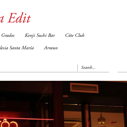
a Edit
 Grados
Kenji Sushi Bar
Côte Club
glesia Santa María
Arraun