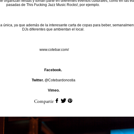
 Se organizan fiestas y toman parte en diferentes eventos culturales, como en las e
pasadas de This Fucking Jazz Music Rocks!, por ejemplo.
a única, ya que además de la interesante carta de copas para beber, semanalment
DJs diferentes que ambientan el local.
www.cotebar.com/
Facebook.
Twitter.
@Cotebardonostia
Vimeo.
Compartir