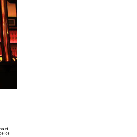
po el
de los