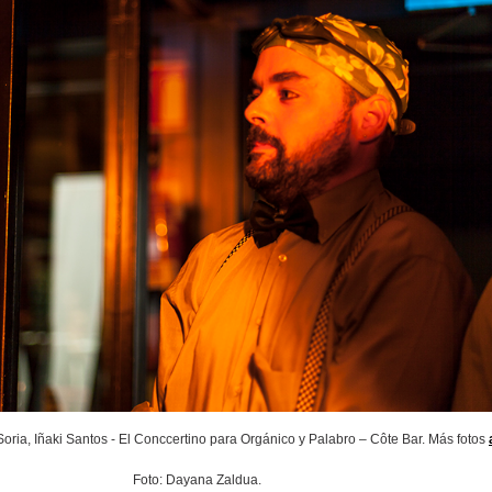
oria, Iñaki Santos - El Conccertino para Orgánico y Palabro – Côte Bar. Más fotos
Foto: Dayana Zaldua.