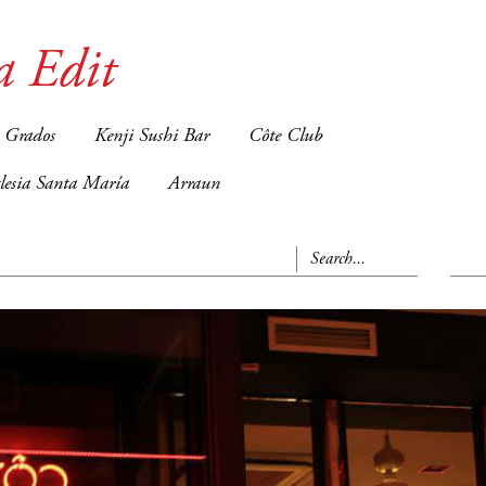
a Edit
 Grados
Kenji Sushi Bar
Côte Club
glesia Santa María
Arraun