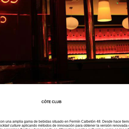
CÔTE CLUB
con una amplia gama de bebidas situado en Fermín Calbetón 48. Desde hace tiem
ocktail culture
aplicando métodos de innovación para obtener la versión renovada 