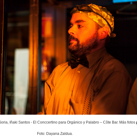
oria, Iñaki Santos - El Conccertino para Orgánico y Palabro – Côte Bar. Más fotos
Foto: Dayana Zaldua.