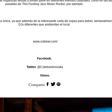
 Se organizan fiestas y toman parte en diferentes eventos culturales, como en las e
pasadas de This Fucking Jazz Music Rocks!, por ejemplo.
a única, ya que además de la interesante carta de copas para beber, semanalment
DJs diferentes que ambientan el local.
www.cotebar.com/
Facebook.
Twitter.
@Cotebardonostia
Vimeo.
Compartir