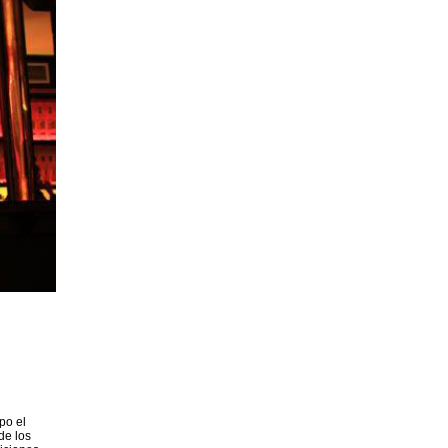
po el
de los