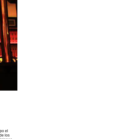
po el
de los