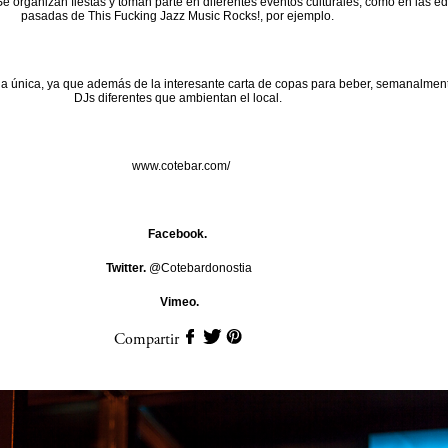
 Se organizan fiestas y toman parte en diferentes eventos culturales, como en las e
pasadas de This Fucking Jazz Music Rocks!, por ejemplo.
a única, ya que además de la interesante carta de copas para beber, semanalment
DJs diferentes que ambientan el local.
www.cotebar.com/
Facebook.
Twitter.
@Cotebardonostia
Vimeo.
Compartir