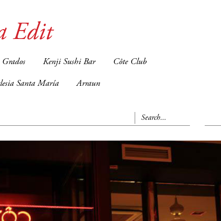
a Edit
 Grados
Kenji Sushi Bar
Côte Club
glesia Santa María
Arraun