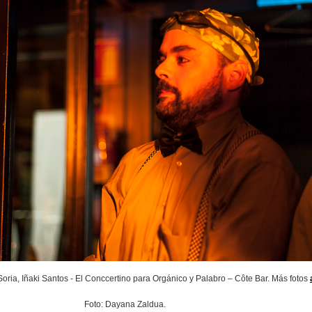
oria, Iñaki Santos - El Conccertino para Orgánico y Palabro – Côte Bar. Más fotos
Foto: Dayana Zaldua.