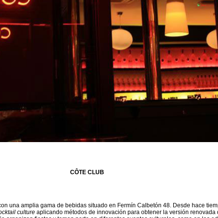
CÔTE CLUB
con una amplia gama de bebidas situado en Fermín Calbetón 48. Desde hace tiem
ocktail culture
aplicando métodos de innovación para obtener la versión renovada 