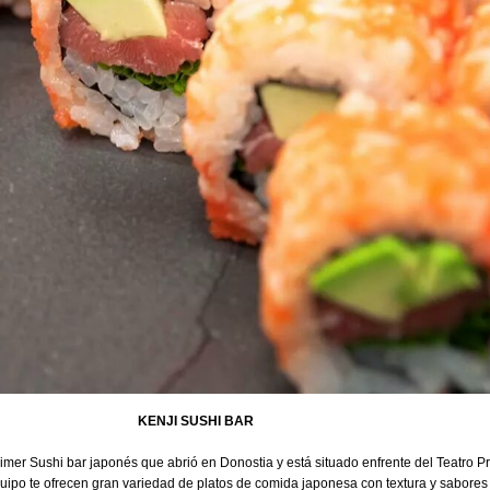
KENJI SUSHI BAR
rimer Sushi bar japonés que abrió en Donostia y está situado enfrente del Teatro Pr
uipo te ofrecen gran variedad de platos de comida japonesa con textura y sabores