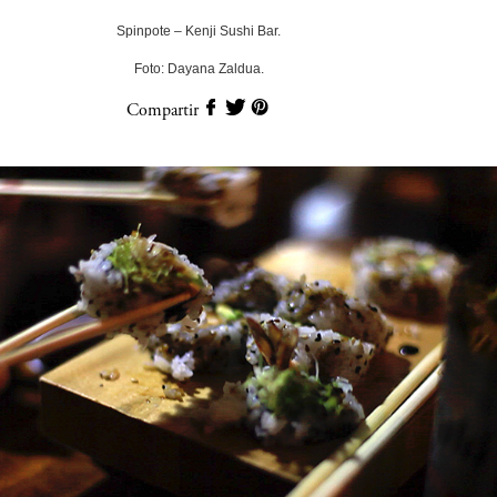
Spinpote – Kenji Sushi Bar.
Foto: Dayana Zaldua.
Compartir