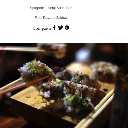
Spinpote – Kenji Sushi Bar.
Foto: Dayana Zaldua.
Compartir