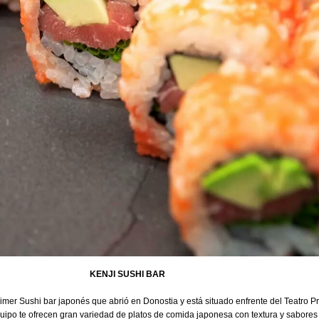
KENJI SUSHI BAR
rimer Sushi bar japonés que abrió en Donostia y está situado enfrente del Teatro Pr
uipo te ofrecen gran variedad de platos de comida japonesa con textura y sabores