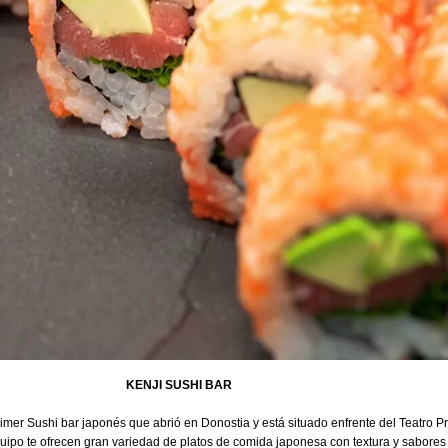
KENJI SUSHI BAR
rimer Sushi bar japonés que abrió en Donostia y está situado enfrente del Teatro Pr
uipo te ofrecen gran variedad de platos de comida japonesa con textura y sabores