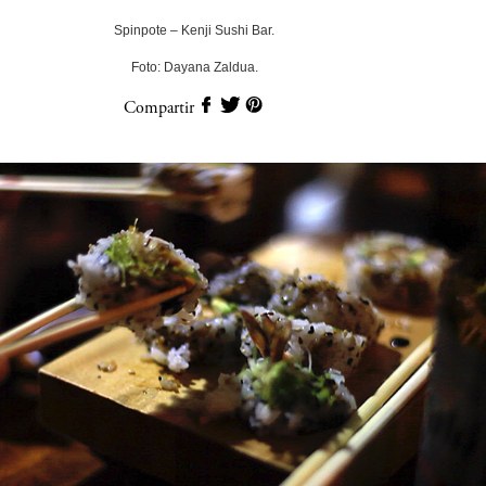
Spinpote – Kenji Sushi Bar.
Foto: Dayana Zaldua.
Compartir