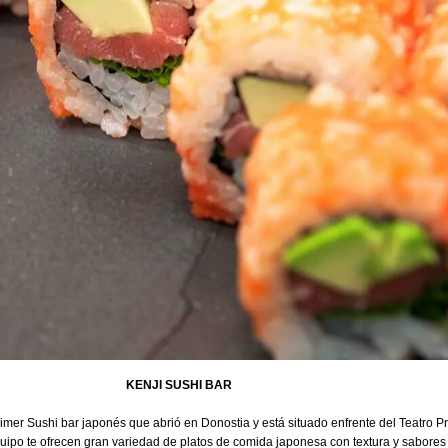
KENJI SUSHI BAR
rimer Sushi bar japonés que abrió en Donostia y está situado enfrente del Teatro Pr
uipo te ofrecen gran variedad de platos de comida japonesa con textura y sabores