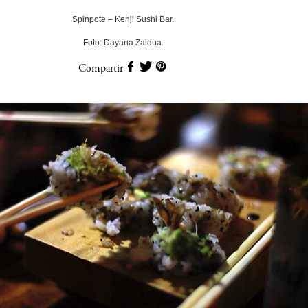
Spinpote – Kenji Sushi Bar.
Foto: Dayana Zaldua.
Compartir