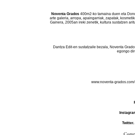
Noventa Grados
400m2-ko tamaina duen eta Donos
arte galeria, arropa, apaingarriak, zapatak, kosmeti
Gainera, 2005an ireki zenetik, kultura sustatzen ar
Dantza Edit-en sustatzaile bezala, Noventa Grado
egongo dir
www.noventa-grados.com
Instagra
Twitter.
Compa