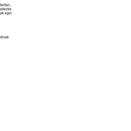
Bertan,
aitezke.
nak egin
rdinak