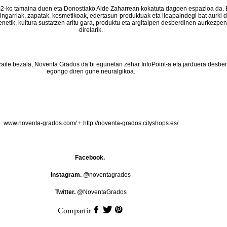
-ko tamaina duen eta Donostiako Alde Zaharrean kokatuta dagoen espazioa da. 
aingarriak, zapatak, kosmetikoak, edertasun-produktuak eta ileapaindegi bat aurki d
enetik, kultura sustatzen aritu gara, produktu eta argitalpen desberdinen aurkezpe
direlarik.
zaile bezala, Noventa Grados da bi egunetan zehar InfoPoint-a eta jarduera desbe
egongo diren gune neuralgikoa.
www.noventa-grados.com/
+
http://noventa-grados.cityshops.es/
Facebook.
Instagram.
@noventagrados
Twitter.
@NoventaGrados
Compartir