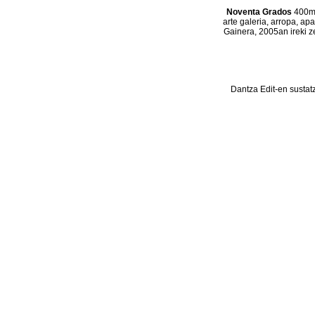
Noventa Grados
400m2
arte galeria, arropa, ap
Gainera, 2005an ireki z
Dantza Edit-en sustat