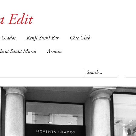
a Edit
 Grados
Kenji Sushi Bar
Côte Club
glesia Santa María
Arraun