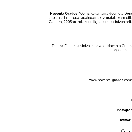
Noventa Grados
400m2-ko tamaina duen eta Donos
arte galeria, arropa, apaingarriak, zapatak, kosmeti
Gainera, 2005an ireki zenetik, kultura sustatzen ar
Dantza Edit-en sustatzaile bezala, Noventa Grado
egongo dir
www.noventa-grados.com
Instagra
Twitter.
Compa