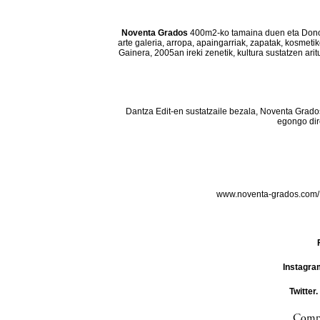
Noventa Grados
400m2-ko tamaina duen eta Donos
arte galeria, arropa, apaingarriak, zapatak, kosmeti
Gainera, 2005an ireki zenetik, kultura sustatzen ar
Dantza Edit-en sustatzaile bezala, Noventa Grado
egongo dir
www.noventa-grados.com
Instagra
Twitter.
Compa