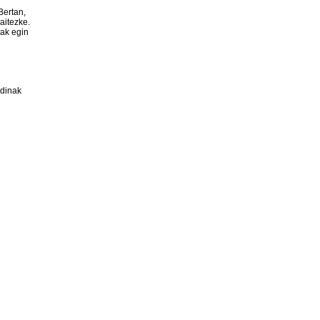
Bertan,
aitezke.
nak egin
rdinak