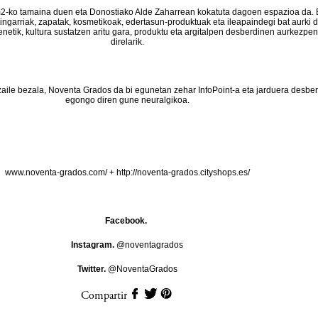
-ko tamaina duen eta Donostiako Alde Zaharrean kokatuta dagoen espazioa da. 
aingarriak, zapatak, kosmetikoak, edertasun-produktuak eta ileapaindegi bat aurki d
enetik, kultura sustatzen aritu gara, produktu eta argitalpen desberdinen aurkezpe
direlarik.
zaile bezala, Noventa Grados da bi egunetan zehar InfoPoint-a eta jarduera desbe
egongo diren gune neuralgikoa.
www.noventa-grados.com/
+
http://noventa-grados.cityshops.es/
Facebook.
Instagram.
@noventagrados
Twitter.
@NoventaGrados
Compartir