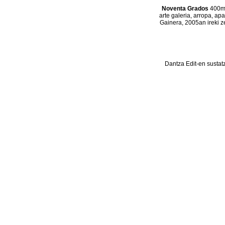
Noventa Grados
400m2
arte galeria, arropa, ap
Gainera, 2005an ireki z
Dantza Edit-en sustat