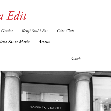
a Edit
 Grados
Kenji Sushi Bar
Côte Club
glesia Santa María
Arraun