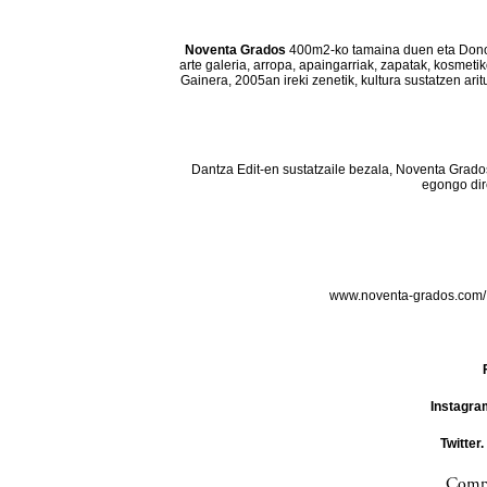
Noventa Grados
400m2-ko tamaina duen eta Donos
arte galeria, arropa, apaingarriak, zapatak, kosmeti
Gainera, 2005an ireki zenetik, kultura sustatzen ar
Dantza Edit-en sustatzaile bezala, Noventa Grado
egongo dir
www.noventa-grados.com
Instagra
Twitter.
Compa