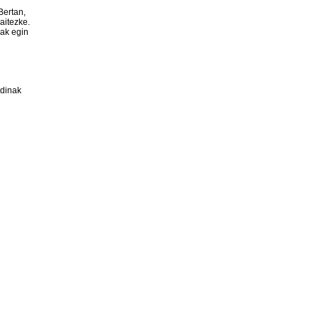
Bertan,
aitezke.
nak egin
rdinak