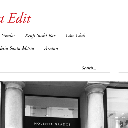
a Edit
 Grados
Kenji Sushi Bar
Côte Club
glesia Santa María
Arraun