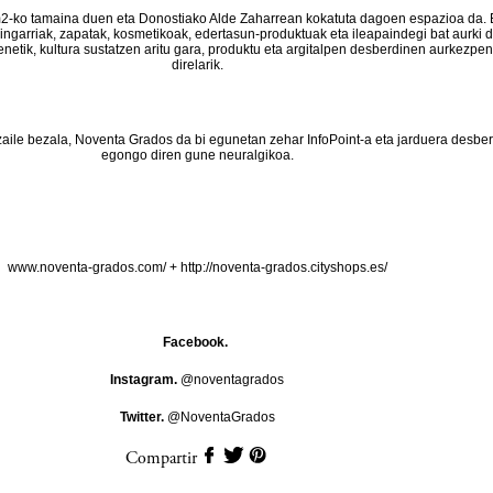
-ko tamaina duen eta Donostiako Alde Zaharrean kokatuta dagoen espazioa da. 
aingarriak, zapatak, kosmetikoak, edertasun-produktuak eta ileapaindegi bat aurki d
enetik, kultura sustatzen aritu gara, produktu eta argitalpen desberdinen aurkezpe
direlarik.
zaile bezala, Noventa Grados da bi egunetan zehar InfoPoint-a eta jarduera desbe
egongo diren gune neuralgikoa.
www.noventa-grados.com/
+
http://noventa-grados.cityshops.es/
Facebook.
Instagram.
@noventagrados
Twitter.
@NoventaGrados
Compartir