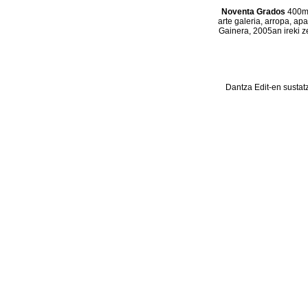
Noventa Grados
400m2
arte galeria, arropa, ap
Gainera, 2005an ireki z
Dantza Edit-en sustat