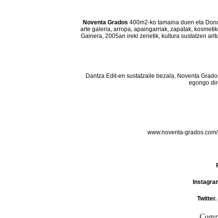
Noventa Grados
400m2-ko tamaina duen eta Donos
arte galeria, arropa, apaingarriak, zapatak, kosmeti
Gainera, 2005an ireki zenetik, kultura sustatzen ar
Dantza Edit-en sustatzaile bezala, Noventa Grado
egongo dir
www.noventa-grados.com
Instagra
Twitter.
Compa