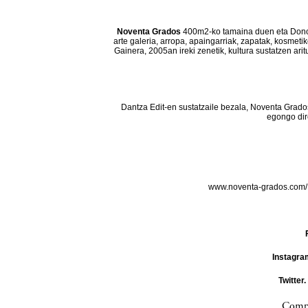
Noventa Grados
400m2-ko tamaina duen eta Donos
arte galeria, arropa, apaingarriak, zapatak, kosmeti
Gainera, 2005an ireki zenetik, kultura sustatzen ar
Dantza Edit-en sustatzaile bezala, Noventa Grado
egongo dir
www.noventa-grados.com
Instagra
Twitter.
Compa