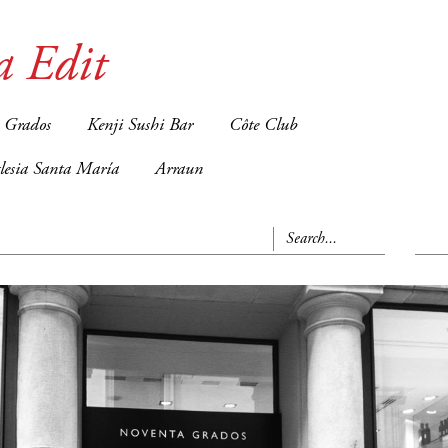
a Edit
 Grados
Kenji Sushi Bar
Côte Club
glesia Santa María
Arraun