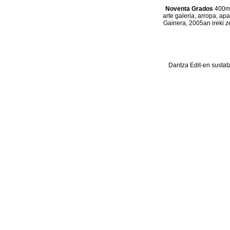
Noventa Grados
400m2
arte galeria, arropa, ap
Gainera, 2005an ireki z
Dantza Edit-en sustat