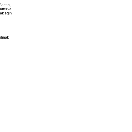
Bertan,
aitezke.
nak egin
rdinak