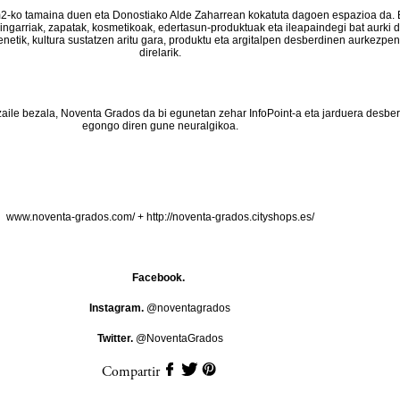
-ko tamaina duen eta Donostiako Alde Zaharrean kokatuta dagoen espazioa da. 
aingarriak, zapatak, kosmetikoak, edertasun-produktuak eta ileapaindegi bat aurki d
enetik, kultura sustatzen aritu gara, produktu eta argitalpen desberdinen aurkezpe
direlarik.
zaile bezala, Noventa Grados da bi egunetan zehar InfoPoint-a eta jarduera desbe
egongo diren gune neuralgikoa.
www.noventa-grados.com/
+
http://noventa-grados.cityshops.es/
Facebook.
Instagram.
@noventagrados
Twitter.
@NoventaGrados
Compartir