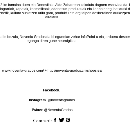
-ko tamaina duen eta Donostiako Alde Zaharrean kokatuta dagoen espazioa da. 
aingarriak, zapatak, kosmetikoak, edertasun-produktuak eta ileapaindegi bat aurki d
enetik, kultura sustatzen aritu gara, produktu eta argitalpen desberdinen aurkezpe
direlarik.
zaile bezala, Noventa Grados da bi egunetan zehar InfoPoint-a eta jarduera desbe
egongo diren gune neuralgikoa.
www.noventa-grados.com/
+
http://noventa-grados.cityshops.es/
Facebook.
Instagram.
@noventagrados
Twitter.
@NoventaGrados
Compartir