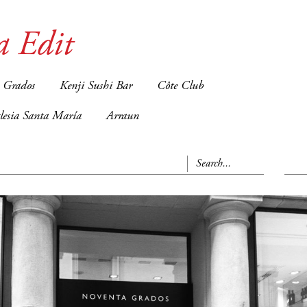
a Edit
 Grados
Kenji Sushi Bar
Côte Club
glesia Santa María
Arraun