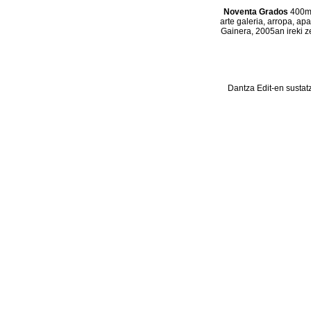
Noventa Grados
400m2
arte galeria, arropa, ap
Gainera, 2005an ireki z
Dantza Edit-en sustat