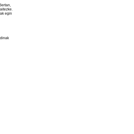
Bertan,
aitezke.
nak egin
rdinak