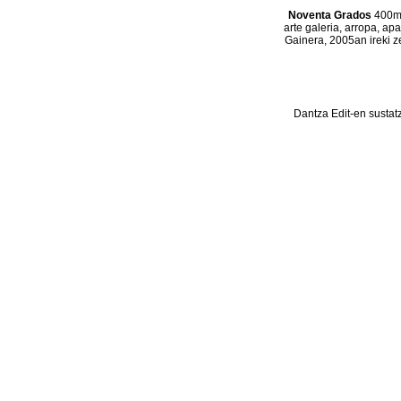
Noventa Grados
400m2
arte galeria, arropa, ap
Gainera, 2005an ireki z
Dantza Edit-en sustat