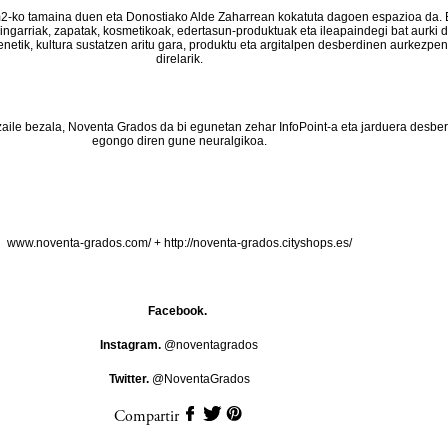
-ko tamaina duen eta Donostiako Alde Zaharrean kokatuta dagoen espazioa da. 
aingarriak, zapatak, kosmetikoak, edertasun-produktuak eta ileapaindegi bat aurki d
enetik, kultura sustatzen aritu gara, produktu eta argitalpen desberdinen aurkezpe
direlarik.
zaile bezala, Noventa Grados da bi egunetan zehar InfoPoint-a eta jarduera desbe
egongo diren gune neuralgikoa.
www.noventa-grados.com/
+
http://noventa-grados.cityshops.es/
Facebook.
Instagram.
@noventagrados
Twitter.
@NoventaGrados
Compartir