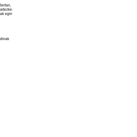
Bertan,
aitezke.
nak egin
rdinak