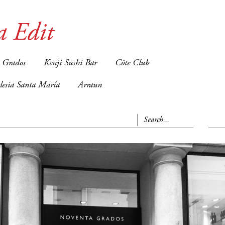
a Edit
 Grados
Kenji Sushi Bar
Côte Club
glesia Santa María
Arraun