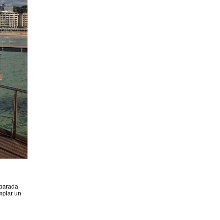
 parada
mplar un