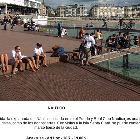
NÁUTICO
da, la explanada del Náutico, situada entre el Puerto y Real Club Náutico, es una
 turistas, como de los donostiarras. Con vistas a la isla Santa Clara, se puede conte
marco típico de la ciudad.
Anakrusa - Ad Hoc - 18/7 - 19.00h