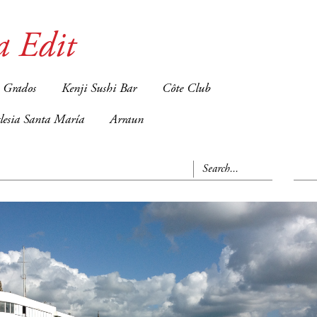
a Edit
 Grados
Kenji Sushi Bar
Côte Club
glesia Santa María
Arraun