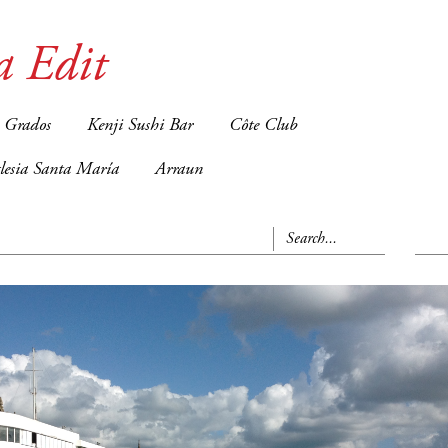
a Edit
 Grados
Kenji Sushi Bar
Côte Club
glesia Santa María
Arraun