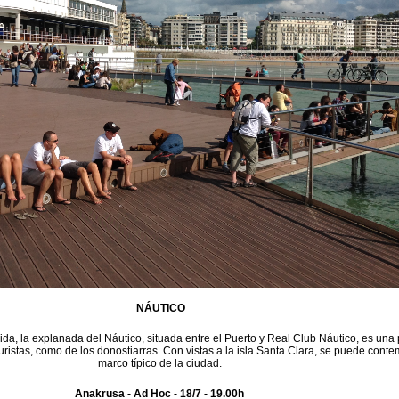
NÁUTICO
da, la explanada del Náutico, situada entre el Puerto y Real Club Náutico, es una
 turistas, como de los donostiarras. Con vistas a la isla Santa Clara, se puede conte
marco típico de la ciudad.
Anakrusa - Ad Hoc - 18/7 - 19.00h