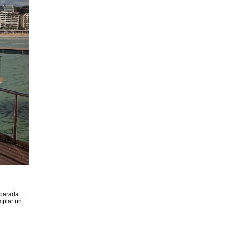
 parada
mplar un