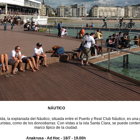
NÁUTICO
da, la explanada del Náutico, situada entre el Puerto y Real Club Náutico, es una
 turistas, como de los donostiarras. Con vistas a la isla Santa Clara, se puede conte
marco típico de la ciudad.
Anakrusa - Ad Hoc - 18/7 - 19.00h