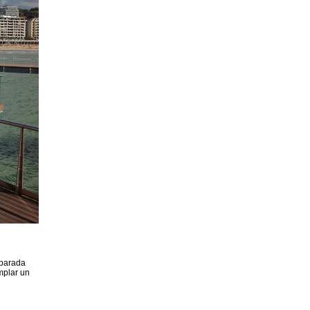
 parada
mplar un