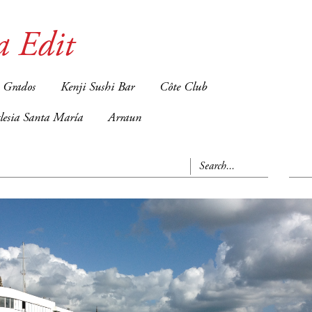
a Edit
 Grados
Kenji Sushi Bar
Côte Club
glesia Santa María
Arraun