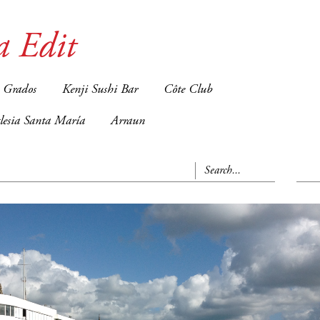
a Edit
 Grados
Kenji Sushi Bar
Côte Club
glesia Santa María
Arraun