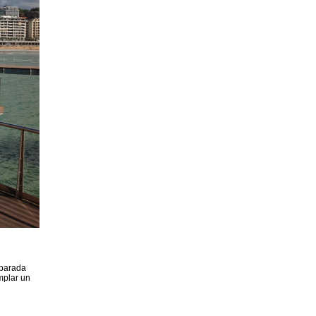
 parada
mplar un