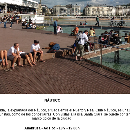
NÁUTICO
da, la explanada del Náutico, situada entre el Puerto y Real Club Náutico, es una
 turistas, como de los donostiarras. Con vistas a la isla Santa Clara, se puede conte
marco típico de la ciudad.
Anakrusa - Ad Hoc - 18/7 - 19.00h