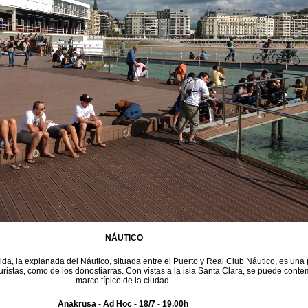
NÁUTICO
da, la explanada del Náutico, situada entre el Puerto y Real Club Náutico, es una
 turistas, como de los donostiarras. Con vistas a la isla Santa Clara, se puede conte
marco típico de la ciudad.
Anakrusa - Ad Hoc - 18/7 - 19.00h