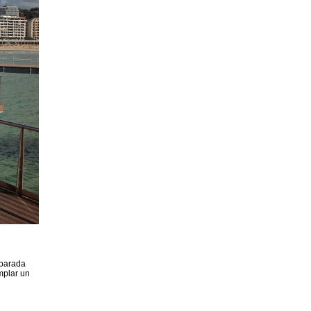
 parada
mplar un