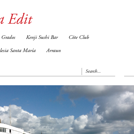
a Edit
 Grados
Kenji Sushi Bar
Côte Club
glesia Santa María
Arraun